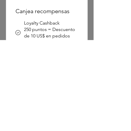
Canjea recompensas
Loyalty Cashback
250 puntos = Descuento
de 10 US$ en pedidos
superiores a 15 US$
Se requiere un total de 1000
puntos ganados
Gold
Gana puntos
Purchase a product
3 puntos por cada 1 US$
gastados