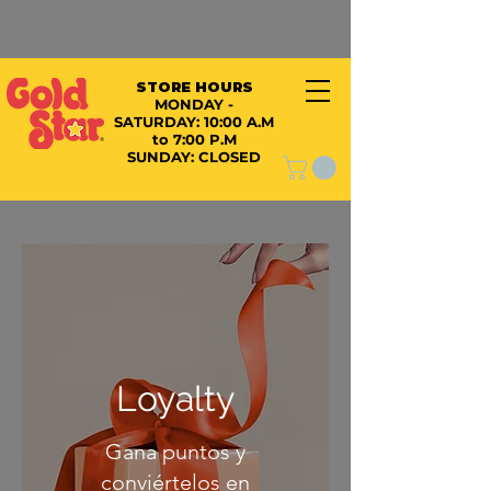
STORE HOURS
MONDAY -
SATURDAY:
10:00 A.M
to 7:00 P.M
SUNDAY: CLOSED
Loyalty
Gana puntos y
conviértelos en